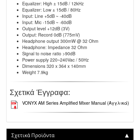
Equalizer: High ± 15dB / 12kHz
Equalizer: Low ± 15dB / 80Hz
Input: Line +5dB ~ -40dB
Input: Mic -15dB ~ -60dB
Output level +12dB (3V)
Output: Record 0dB (775mV)
Headphone output 300mW @ 32 Ohm
Headphone: Impedance 32 Ohm
Signal to noise ratio >90dB
Power supply 220~240Vac / 50Hz
Dimensions 320 x 364 x 140mm
Weight 7.9kg
Σχετικά Έγγραφα:
VONYX AM Series Amplified Mixer Manual (Αγγλικά)
Σχετικά Προϊόντα