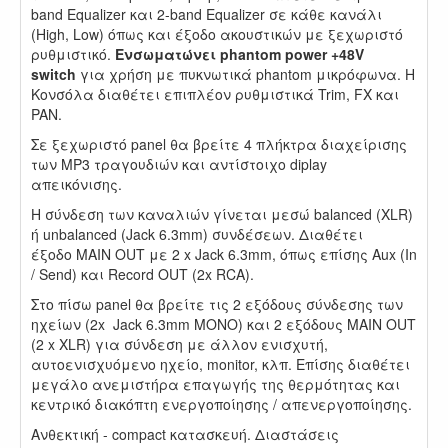
band Equalizer και 2-band Equalizer σε κάθε κανάλι
(High, Low) όπως και έξοδο ακουστικών με ξεχωριστό
ρυθμιστικό.
Ενσωματώνει phantom power +48V
switch
για χρήση με πυκνωτικά phantom μικρόφωνα. Η
Κονσόλα διαθέτει επιπλέον ρυθμιστικά Trim, FX και
PAN.
Σε ξεχωριστό panel θα βρείτε 4 πλήκτρα διαχείρισης
των MP3 τραγουδιών και αντίστοιχο diplay
απεικόνισης.
Η σύνδεση των καναλιών γίνεται μεσώ balanced (XLR)
ή unbalanced (Jack 6.3mm) συνδέσεων. Διαθέτει
έξοδο MAIN OUT με 2 x Jack 6.3mm, όπως επίσης Aux (In
/ Send) και Record OUT (2x RCA).
Στο πίσω panel θα βρείτε τις 2 εξόδους σύνδεσης των
ηχείων (2x Jack 6.3mm MONO) και 2 εξόδους MAIN OUT
(2 x XLR) για σύνδεση με άλλον ενισχυτή,
αυτοενισχυόμενο ηχείο, monitor, κλπ. Επίσης διαθέτει
μεγάλο ανεμιστήρα επαγωγής της θερμότητας και
κεντρικό διακόπτη ενεργοποίησης / απενεργοποίησης.
Ανθεκτική - compact κατασκευή. Διαστάσεις