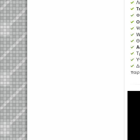
Λ
T
Φ
Ο
Ψ
W
Θ
Α
Τ
Υ
Δ
παρ