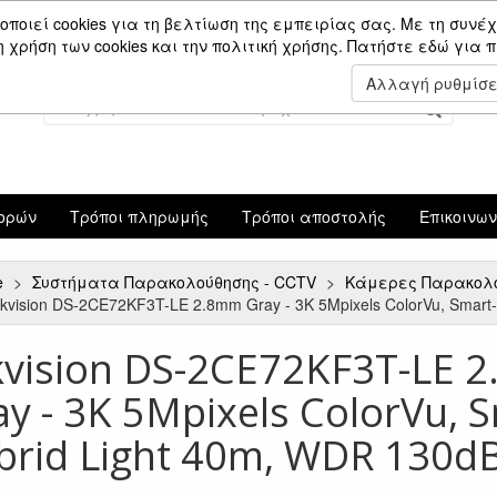
Είσοδος Μέλους
οποιεί cookies για τη βελτίωση της εμπειρίας σας. Με τη συνέχ
χρήση των cookies και την πολιτική χρήσης.
Πατήστε εδώ για 
Αλλαγή ρυθμίσ
ορών
Τρόποι πληρωμής
Τρόποι αποστολής
Επικοινω
e
Συστήματα Παρακολούθησης - CCTV
Κάμερες Παρακολο
ikvision DS-2CE72KF3T-LE 2.8mm Gray - 3K 5Mpixels ColorVu, Smart
kvision DS-2CE72KF3T-LE 
ay - 3K 5Mpixels ColorVu, S
brid Light 40m, WDR 130dB