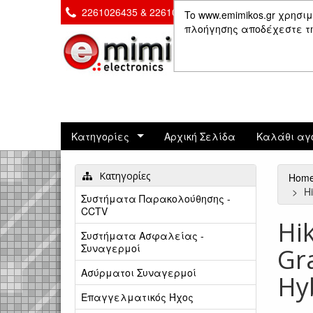
2261026435 & 2261081666
Επικοινωνία
To www.emimikos.gr χρησιμ
πλοήγησης αποδέχεστε τη 
Κατηγορίες
Αρχική Σελίδα
Καλάθι αγ
Κατηγορίες
Hom
H
Συστήματα Παρακολούθησης -
CCTV
Hi
Συστήματα Ασφαλείας -
Συναγερμοί
Gr
Ασύρματοι Συναγερμοί
Hy
Επαγγελματικός Ήχος