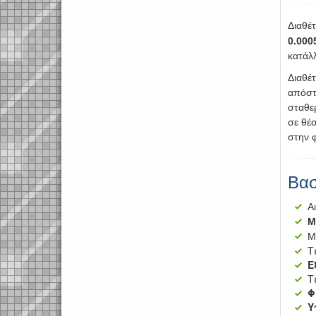
Διαθέτ
0.000
κατάλ
Διαθέτ
απόσ
σταθε
σε θέ
στην 
Βασ
Α
Μ
M
Τ
Ε
Τ
Φ
Υ