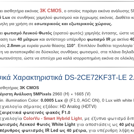
3K CMOS
ει αισθητήρα εικόνας
, ο οποίος παράγει εικόνα ανάλυσης 
5 Lux
σε συνθήκες χαμηλού φωτισμού και έγχρωμης εικόνας. Διαθέτει 
ληλη για χρήση σε
εσωτερικούς και εξωτερικούς χώρους.
ει
φωτισμό
Λευκού Φωτός
(ορατού φωτός) χαμηλής έντασης, ώστε να 
ταση των
40 μέτρων
και αντίστοιχο υπέρυθρο
φωτισμό IR
με ακτίνα
4
ρός
2.8mm
με ευρεία γωνία θέασης
110°
. Επιπλέον διαθέτει τεχνολογία
ση να ανταποκριθεί σε δύσκολες συνθήκες φωτισμού, στα πλάνα δηλαδή
φωτεινότητα, ώστε να επιτύχει μια καλά ισορροπημένη εικόνα σε ολόκλη
ικά Χαρακτηριστικά DS-2CE72KF3T-LE 
ισθητήρας
3K CMOS
2960 (H) × 1665 (V)
έγιστη Ανάλυση 5MPixels
in. illumination Color:
0.0005 Lux
@ (F1.0, AGC ON), 0 Lux with white l
εχνολογία σήματος εξόδου: HD Analog (HDTVI)
ξαιρετικά φωτεινός φακός F1.0
εχνολογία
ColorVu - Smart Hybrid Light
, με έξυπνο φωτισμό διπ
ωτισμός Λευκού Φωτός White Light
για αποστάσεις ως
40 μέτ
πέρυθρος φωτισμός IR Led ως 40 μέτρα,
για υπέρυθρη λήψη κ