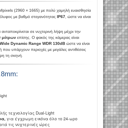
5Mpixels (2960 × 1665) με πολύ χαμηλή ευαισθησία
κέλυφος με βαθμό στεγανότητας
IP67
, ώστε να είναι
ανταποκρίνεται σε νυχτερινή λήψη μέχρι την
0 μέτρων
επίσης. Ο φακός της κάμερας είναι
Wide Dynamic Range WDR 130dB
ώστε να είναι
 που υπάρχουν περιοχές με μεγάλες αντιθέσεις
ρη τη σκηνή.
2.8mm:
ight
λής τεχνολογίας Dual-Light
ρα,
για έγχρωμη εικόνα όλο το 24-ωρο
ατά τις νυχτερινές ώρες