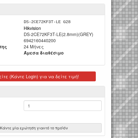
DS-2CE72KF3T-LE G28
Hikvision
DS-2CE72KF3T-LE(2.8mm)(GREY)
6942160440200
σης
24 Μήνες
Άμεσα διαθέσιμο
ίτε (Κάντε Login) για να δείτε τιμή!
Κάντε μία ερώτηση γιαυτό το προϊόν