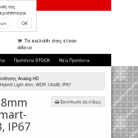
ιση της
περισσότερα.
εων
OK
Το καλάθι σας είναι
άδειο
νία
Προϊόντα STOCK
Νέα Προϊόντα
ύθησης Analog HD
-Hybrid Light 40m, WDR 130dB, IP67
2.8mm
Εκτύπωση σελίδας
mart-
, IP67