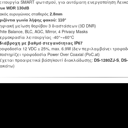
ειτουργία SMART φωτισμού, για αυτόματη ενεργοποίηση Λευκο
rue WDR 130dB
ακός ευρυγώνιος σταθερός
2.8mm
ριζόντια γωνία λήψης φακού:
110°
ηφιακή μείωση θορύβου 3 διαστάσεων (3D DNR)
hite Balance, BLC, AGC, Mirror, 4 Privacy Masks
ερμοκρασία λειτουργίας -40°~+60°C
διάβροχη με βαθμό στεγανότητας IP67
ροφοδοσία 12 VDC ± 25%, max. 6.9W (δεν περιλαμβάνει τροφοδο
ποστηρίζει τροφοδοσία Power Over Coaxial (PoC.at)
έχεται προαιρετικά βάση/κουτί διακλάδωσης:
DS-1280ZJ-S
,
DS
ακάτω)