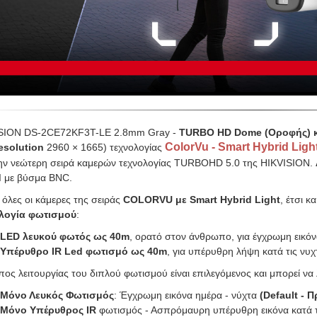
SION DS-2CE72KF3T-LE 2.8mm Gray -
TURBO HD Dome (Οροφής) 
ColorVu - Smart Hybrid Light
esolution
2960 × 1665) τεχνολογίας
ην νεώτερη σειρά καμερών τεχνολογίας TURBOHD 5.0 της HIKVISION. Δι
 με βύσμα BNC.
όλες οι κάμερες της σειράς
COLORVU με Smart Hybrid Light
, έτσι κ
λογία φωτισμού
:
LED λευκού φωτός ως 40m
, ορατό στον άνθρωπο, για έγχρωμη εικόνα
Υπέρυθρο IR Led φωτισμό ως 40m
, για υπέρυθρη λήψη κατά τις νυχ
ος λειτουργίας του διπλού φωτισμού είναι επιλεγόμενος και μπορεί να 
Μόνο Λευκός Φωτισμός
: Έγχρωμη εικόνα ημέρα - νύχτα
(
Default - 
Μόνο Υπέρυθρος IR
φωτισμός - Ασπρόμαυρη υπέρυθρη εικόνα κατά τ