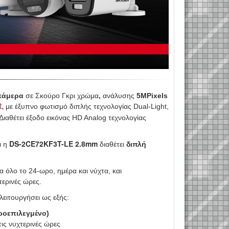
κάμερα
σε Σκούρο Γκρι χρώμα
,
ανάλυσης
5MPixels
,
με έξυπνο φωτισμό διπλής τεχνολογίας Dual-Light,
αθέτει έξοδο εικόνας HD Analog τεχνολογίας
DS-2CE72KF3T-LE 2.8mm
αι η
διαθέτει
διπλή
 όλο το 24-ωρο, ημέρα και νύχτα, και
τερινές ώρες.
λειτουργήσει ως εξής:
Προεπιλεγμένο)
ις νυχτερινές ώρες