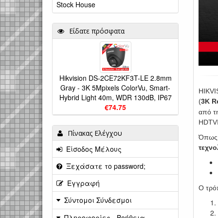
Stock House
Είδατε πρόσφατα
Hikvision DS-2CE72KF3T-LE 2.8mm
Gray - 3K 5Mpixels ColorVu, Smart-
HIKVI
Hybrid Light 40m, WDR 130dB, IP67
(
3K R
€74.75
από τ
HDTVI
Πίνακας Ελέγχου
Όπως 
τεχνο
Είσοδος Μέλους
Ξεχάσατε το password;
Εγγραφή
Ο τρόπ
Σύντομοι Σύνδεσμοι
Πληροφορίες - Βοήθεια