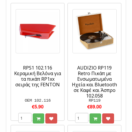
RPS1 102.116
AUDIZIO RP119
Κεραμική Βελόνα για
Retro Πικάπ με
τα πικάπ RP1xx
Ενσωματωμένα
σειράς της FENTON
Ηχεία και Bluetooth
σε Καφέ και Άσπρο
102.058
OEM 102.116
RP119
€5.90
€89.00