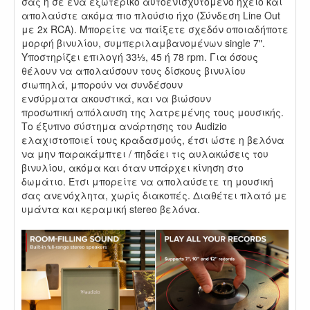
σας ή σε ένα εξωτερικό αυτοενισχυτόμενο ηχείο και
απολαύστε ακόμα πιο πλούσιο ήχο (Σύνδεση Line Out
με 2x RCA). Μπορείτε να παίξετε σχεδόν οποιαδήποτε
μορφή βινυλίου, συμπεριλαμβανομένων single 7".
Υποστηρίζει επιλογή 33⅓, 45 ή 78 rpm. Για όσους
θέλουν να απολαύσουν τους δίσκους βινυλίου
σιωπηλά, μπορούν να συνδέσουν
ενσύρματα ακουστικά, και να βιώσουν
προσωπική απόλαυση της λατρεμένης τους μουσικής.
Το έξυπνο σύστημα ανάρτησης του Audizio
ελαχιστοποιεί τους κραδασμούς, έτσι ώστε η βελόνα
να μην παρακάμπτει / πηδάει τις αυλακώσεις του
βινυλίου, ακόμα και όταν υπάρχει κίνηση στο
δωμάτιο. Έτσι μπορείτε να απολαύσετε τη μουσική
σας ανενόχλητα, χωρίς διακοπές. Διαθέτει πλατό με
υμάντα και κεραμική stereo βελόνα.
.