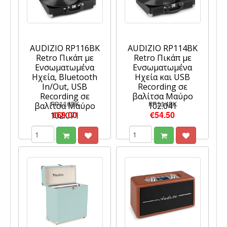
AUDIZIO RP116BK
AUDIZIO RP114BK
Retro Πικάπ με
Retro Πικάπ με
Ενσωματωμένα
Ενσωματωμένα
Ηχεία, Bluetooth
Ηχεία και USB
In/Out, USB
Recording σε
Recording σε
βαλίτσα Μαύρο
βαλίτσα Μαύρο
RP116BK
102.041
RP114BK
€69.00
€54.50
102.071