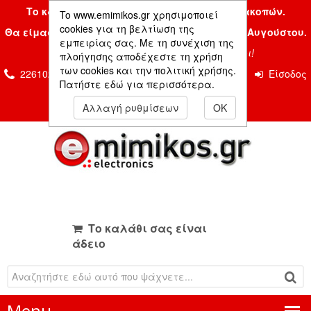
Το κατάστημα μας είναι κλειστό λόγω διακοπών.
To www.emimikos.gr χρησιμοποιεί
cookies για τη βελτίωση της
Θα είμαστε και πάλι μαζί σας την Δευτέρα 24 Αυγούστου.
εμπειρίας σας. Με τη συνέχιση της
Σας ευχόμαστε ένα όμορφο καλοκαίρι!
πλοήγησης αποδέχεστε τη χρήση
των cookies και την πολιτική χρήσης.
2261026435 & 2261081666
Επικοινωνία
Είσοδος
Πατήστε εδώ για περισσότερα.
Μέλους
Αλλαγή ρυθμίσεων
OK
Το καλάθι σας είναι
άδειο
Menu