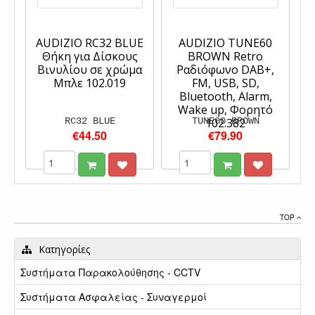
AUDIZIO RC32 BLUE
AUDIZIO TUNE60
Θήκη για Δίσκους
BROWN Retro
Βινυλίου σε χρώμα
Ραδιόφωνο DAB+,
Μπλε 102.019
FM, USB, SD,
Bluetooth, Alarm,
Wake up, Φορητό
RC32 BLUE
TUNE60 BROWN
102.382
€44.50
€79.90
TOP
Κατηγορίες
Συστήματα Παρακολούθησης - CCTV
Συστήματα Ασφαλείας - Συναγερμοί