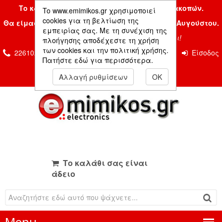
Το κατάστημα μας είναι κλειστό λόγω διακοπών.
To www.emimikos.gr χρησιμοποιεί
cookies για τη βελτίωση της
Θα είμαστε και πάλι μαζί σας την Δευτέρα 24 Αυγούστου.
εμπειρίας σας. Με τη συνέχιση της
Σας ευχόμαστε ένα όμορφο καλοκαίρι!
πλοήγησης αποδέχεστε τη χρήση
των cookies και την πολιτική χρήσης.
2261026435 & 2261081666
Επικοινωνία
Είσοδος
Πατήστε εδώ για περισσότερα.
Μέλους
Αλλαγή ρυθμίσεων
OK
Το καλάθι σας είναι
άδειο
Menu