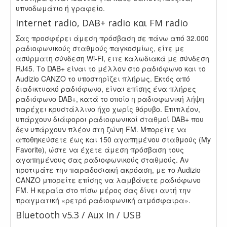
υπνοδωμάτιο ή γραφείο.
Internet radio, DAB+ radio και FM radio
Σας προσφέρει άμεση πρόσβαση σε πάνω από 32.000
ραδιοφωνικούς σταθμούς παγκοσμίως, είτε με
ασύρματη σύνδεση Wi-Fi, ειτε καλωδιακά με σύνδεση
RJ45. Το DAB+ είναι το μέλλον στο ραδιόφωνο και το
Audizio CANZO το υποστηρίζει πλήρως. Εκτός από
διαδικτυακό ραδιόφωνο, είναι επίσης ένα πλήρες
ραδιόφωνο DAB+, κατά το οποίο η ραδιοφωνική λήψη
παρέχει κρυστάλλινο ήχο χωρίς θόρυβο. Επιπλέον,
υπάρχουν διάφοροι ραδιοφωνικοί σταθμοί DAB+ που
δεν υπάρχουν πλέον στη ζώνη FM. Μπορείτε να
αποθηκεύσετε έως και 150 αγαπημένου σταθμούς (My
Favorite), ώστε να έχετε άμεση πρόσβαση τους
αγαπημένους σας ραδιοφωνικούς σταθμούς. Αν
προτιμάτε την παραδοσιακή ακρόαση, με το Audizio
CANZO μπορείτε επίσης να λαμβάνετε ραδιόφωνο
FM. Η κεραία στο πίσω μέρος σας δίνει αυτή την
πραγματική «ρετρό ραδιοφωνική ατμόσφαιρα».
Bluetooth v5.3 / Aux In / USB