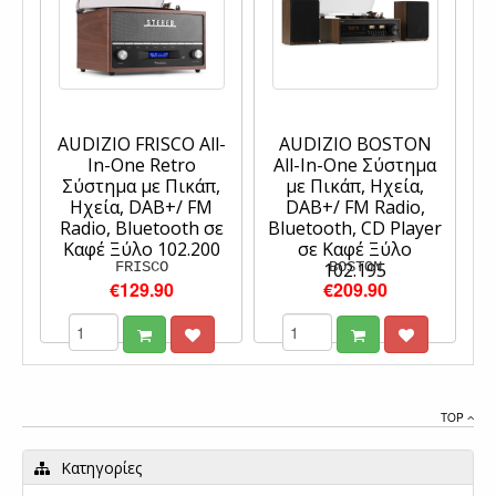
AUDIZIO FRISCO All-
AUDIZIO BOSTON
In-One Retro
All-In-One Σύστημα
Σύστημα με Πικάπ,
με Πικάπ, Ηχεία,
Ηχεία, DAB+/ FM
DAB+/ FM Radio,
Radio, Bluetooth σε
Bluetooth, CD Player
Καφέ Ξύλο 102.200
σε Καφέ Ξύλο
FRISCO
102.195
BOSTON
€129.90
€209.90
TOP
Κατηγορίες