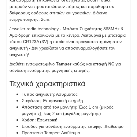
και ασύρματη επικοινωνία οι ανιχνευτές DoorProtect
μπορούν να προστατεύσουν πόρτες και παράθυρα σε
διάφορους ορόφους σπιτιών και γραφείων. Διάκενο
ενεργοποίησης: 2cm.
Jeweller radio technology - Μπάντα Συχνότητας 868MHz &
Αμφίδρομη επικοινωνία με το κέντρο. Λειτουργεί με μπαταρία
τύπου CR123A (3V) η οποία είναι προεγκατεστημένη στον
ανιχνευτή - Δεν χρειάζεται να αποσυναρμολογήσετε τον
ανιχνευτή!
Διαθέτει ενσωματωμένο
Tamper
καθώς και
επαφή NC
για
σύνδεση ενσύρματης μαγνητικής επαφής.
Τεχνικά χαρακτηριστικά
Τύπος ανιχνευτή: Ασύρματος
Στερέωση: Επιφανειακή στήριξη
Απόσταση από τον μαγνήτη: Έως 1 cm (μικρός
μαγνήτης), έως 2 cm (μεγάλος μαγνήτης)
Χρήση: Εσωτερική
Είσοδος για σύνδεση ενσύρματης επαφής: Διαθέσιμο
Προστασία Tamper: Διαθέσιμο