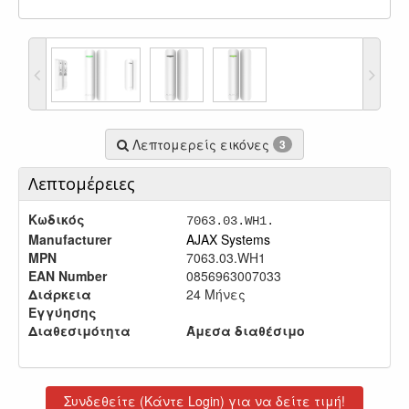
Λεπτομερείς εικόνες
3
Λεπτομέρειες
Κωδικός
7063.03.WH1.
Manufacturer
AJAX Systems
MPN
7063.03.WH1
EAN Number
0856963007033
Διάρκεια
24 Μήνες
Εγγύησης
Διαθεσιμότητα
Άμεσα διαθέσιμο
Συνδεθείτε (Κάντε Login) για να δείτε τιμή!