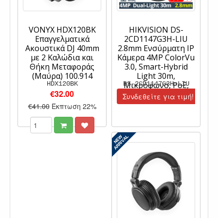
VONYX HDX120BK
HIKVISION DS-
Επαγγελματικά
2CD1147G3H-LIU
Ακουστικά DJ 40mm
2.8mm Ενσύρματη IP
με 2 Καλώδια και
Κάμερα 4MP ColorVu
Θήκη Μεταφοράς
3.0, Smart-Hybrid
(Μαύρα) 100.914
Light 30m,
HDX120BK
DS-2CD1147G3H-LIU
Μικρόφωνο, PoE,
€32.00
IP67, IK08
Συνδεθείτε για τιμή!
€41.00
Έκπτωση 22%