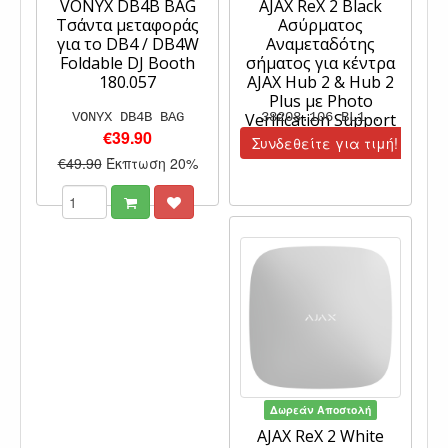
VONYX DB4B BAG
AJAX ReX 2 Black
Τσάντα μεταφοράς
Ασύρματος
για το DB4 / DB4W
Αναμεταδότης
Foldable DJ Booth
σήματος για κέντρα
180.057
AJAX Hub 2 & Hub 2
Plus με Photo
VONYX DB4B BAG
Verification Support
38208.106.BL1 .
€39.90
Συνδεθείτε για τιμή!
€49.90
Έκπτωση 20%
Δωρεάν Αποστολή
AJAX ReX 2 White