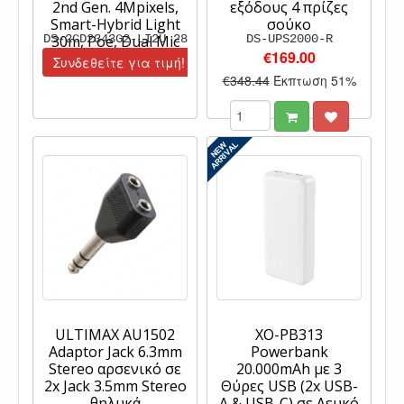
2nd Gen. 4Mpixels,
εξόδους 4 πρίζες
Smart-Hybrid Light
σούκο
DS-2CD2343G2-LI2U 28
30m, Poe, Dual Mic
DS-UPS2000-R
€169.00
Συνδεθείτε για τιμή!
€348.44
Έκπτωση 51%
ULTIMAX AU1502
XO-PB313
Adaptor Jack 6.3mm
Powerbank
Stereo αρσενικό σε
20.000mAh με 3
2x Jack 3.5mm Stereo
Θύρες USB (2x USB-
θηλυκά
A & USB-C) σε Λευκό