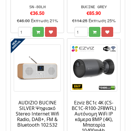
SN-80LH
BUCINE GREY
€36.50
€85.90
€46.00
Έκπτωση 21%
€114.25
Έκπτωση 25%
AUDIZIO BUCINE
Ezviz BC1c 4K (CS-
SILVER Ψηφιακό
BC1C-R100-2F8WFL)
Stereo Internet Wifi
Αυτόνομη WiFi IP
Radio, DAB+, FM &
κάμερα 8MP (4K),
Bluetooth 102.532
Mπαταρία
10400mAh,