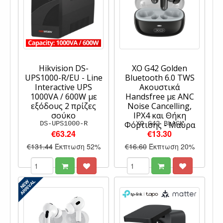
Hikvision DS-
XO G42 Golden
UPS1000-R/EU - Line
Bluetooth 6.0 TWS
Interactive UPS
Ακουστικά
1000VA / 600W με
Handsfree με ANC
εξόδους 2 πρίζες
Noise Cancelling,
σούκο
IPX4 και Θήκη
DS-UPS1000-R
Φόρτισης - Μαύρα
XO-G42 BLACK
€63.24
€13.30
€131.44
Έκπτωση 52%
€16.60
Έκπτωση 20%