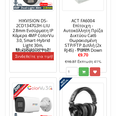
HIKVISION DS-
ACT FA6004
2CD1347G3H-LIU
Επίτοιχη -
2.8mm Ενσύρματη IP
Αυτοκόλλητη Πρίζα
Κάμερα 4MP ColorVu
Δικτύου Cat6
3.0, Smart-Hybrid
Θωρακισμένη
Light 30m,
STP/FTP Διπλή (2x
DS-2CD1347G3H-LIU
Μικρόφωνο, PoE,
RJ45) - Punch Down
FA6004
€9.70
IP67
Συνδεθείτε για τιμή!
€16.37
Έκπτωση 41%