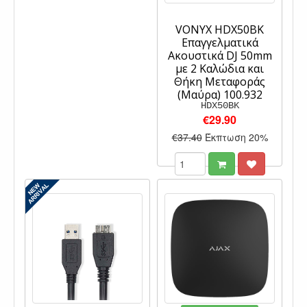
VONYX HDX50BK
Επαγγελματικά
Ακουστικά DJ 50mm
με 2 Καλώδια και
Θήκη Μεταφοράς
(Μαύρα) 100.932
HDX50BK
€29.90
€37.40
Έκπτωση 20%