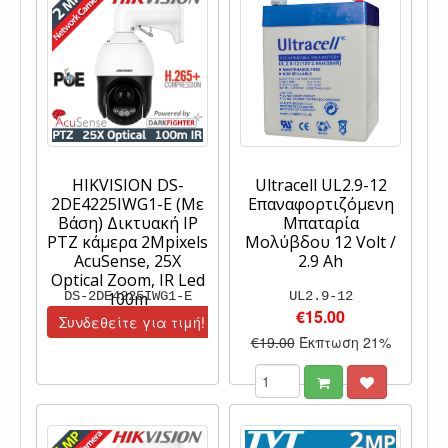
HIKVISION DS-
Ultracell UL2.9-12
2DE4225IWG1-E (Με
Επαναφορτιζόμενη
Βάση) Δικτυακή IP
Μπαταρία
PTZ κάμερα 2Mpixels
Μολύβδου 12 Volt /
AcuSense, 25X
2.9 Ah
Optical Zoom, IR Led
DS-2DE4225IWG1-E
100m
UL2.9-12
€15.00
Συνδεθείτε για τιμή!
€19.00
Έκπτωση 21%