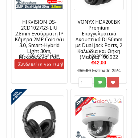
HIKVISION DS-
VONYX HDX200BK
2CD1027G3-LIU
Premium
2.8mm Ενσύρματη IP
Επαγγελματικά
Κάμερα 2MP ColorVu
Ακουστικά DJ 50mm
3.0, Smart-Hybrid
με Dual Jack Ports, 2
Light 30m,
Καλώδια και Θήκη
Μικρόφωνο, PoE,
DS-2CD1027G3-LIU
(Μαύρα) 100.922
HDX200BK
€42.00
IP67
Συνδεθείτε για τιμή!
€55.90
Έκπτωση 25%