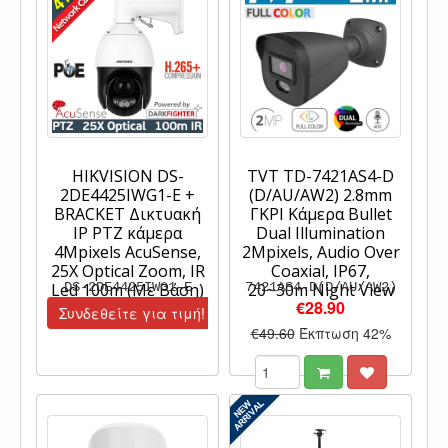
HIKVISION DS-
TVT TD-7421AS4-D
2DE4425IWG1-E +
(D/AU/AW2) 2.8mm
BRACKET Δικτυακή
ΓΚΡΙ Κάμερα Bullet
IP PTZ κάμερα
Dual Illumination
4Mpixels AcuSense,
2Mpixels, Audio Over
25X Optical Zoom, IR
Coaxial, IP67,
Led 100m (Με Βάση)
DS-2DE4425IWG1-E
7421AS4-D(D/AU/AW2)
20~30m Night View
€28.90
Συνδεθείτε για τιμή!
€49.60
Έκπτωση 42%