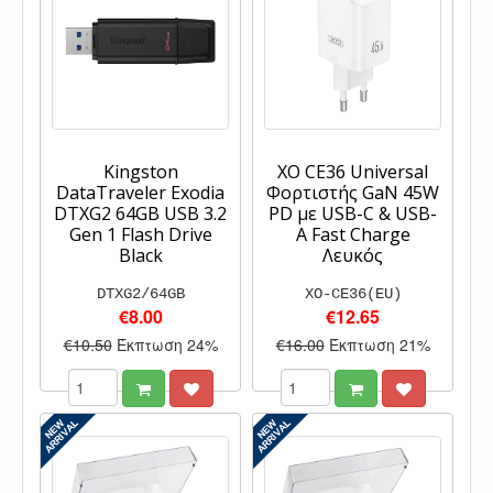
Kingston
XO CE36 Universal
DataTraveler Exodia
Φορτιστής GaN 45W
DTXG2 64GB USB 3.2
PD με USB-C & USB-
Gen 1 Flash Drive
A Fast Charge
Black
Λευκός
DTXG2/64GB
XO-CE36(EU)
€8.00
€12.65
€10.50
Έκπτωση 24%
€16.00
Έκπτωση 21%