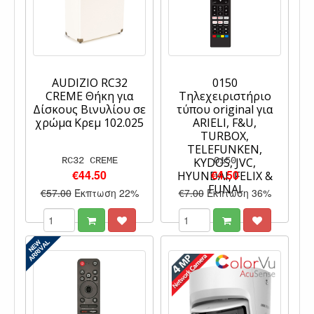
AUDIZIO RC32
0150
CREME Θήκη για
Τηλεχειριστήριο
Δίσκους Βινυλίου σε
τύπου original για
χρώμα Κρεμ 102.025
ARIELI, F&U,
TURBOX,
TELEFUNKEN,
RC32 CREME
KYDOS, JVC,
0150
€44.50
€4.50
HYUNDAI, FELIX &
FUNAI
€57.00
Έκπτωση 22%
€7.00
Έκπτωση 36%