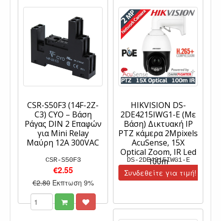
CSR-S50F3 (14F-2Z-
HIKVISION DS-
C3) CYO – Βάση
2DE4215IWG1-E (Με
Ράγας DIN 2 Επαφών
Βάση) Δικτυακή IP
για Mini Relay
PTZ κάμερα 2Mpixels
Μαύρη 12A 300VAC
AcuSense, 15X
Optical Zoom, IR Led
CSR-S50F3
DS-2DE4215IWG1-E
100m
€2.55
Συνδεθείτε για τιμή!
€2.80
Έκπτωση 9%