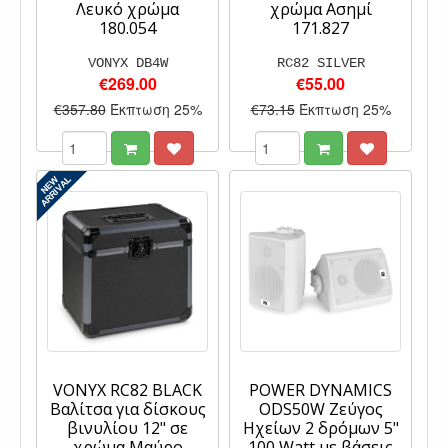
Λευκό χρώμα
χρώμα Ασημί
180.054
171.827
VONYX DB4W
RC82 SILVER
€269.00
€55.00
€357.80
Έκπτωση 25%
€73.15
Έκπτωση 25%
VONYX RC82 BLACK
POWER DYNAMICS
Βαλίτσα για δίσκους
ODS50W Ζεύγος
βινυλίου 12" σε
Ηχείων 2 δρόμων 5"
χρώμα Μαύρο
100 Watt με βάσεις