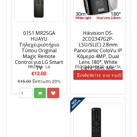
0151 MR25GA
Hikvision DS-
HUAYU
2CD2347G2P-
Τηλεχειριστήριο
LSU/SL(C) 2.8mm
Τύπου Original
Panoramic ColoVu IP
Magic Remote
Κάμερα 4MP, Dual
Control για LG Smart
Lens 180°, White
MR25GA LG
TV
DS2CD2347G2P-LSU/SL
Light 30m, Mic,
€12.00
Strobe, Audio Alarm
Συνδεθείτε για τιμή!
€15.00
Έκπτωση 20%