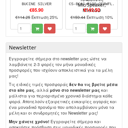
BUCINE SILVER
CS-BC1C-R100-2F8WFL.
Mic/Speaker,
€85.90
€143.50
MicroSD
€114.25
Έκπτωση 25%
€159.44
Έκπτωση 10%
Newsletter
Εγγραφείτε σήμερα στο newsletter μας ώστε να
λαμβάνετε 2-3 φορές τον μήνα μοναδικές
προσφορές που ισχύουν αποκλειστικά για τα μέλη
μας!
Τις ειδικές τιμές προσφοράς
δεν θα τις βρείτε μέσα
στο site μας
, αλλά
μόνο στο newsletter μας
και
μάλιστα για περιορισμένο χρονικό διάστημα κάθε
φορά. Αποτελούν εξαιρετικές ευκαιρίες αγοράς και
ένα μοναδικό προνόμιο που απολαμβάνουν μόνο τα
μέλη και οι συνδρομητές του Newsletter μας!
Μην χάνετε χρόνο!
Εγγραφείτε σήμερα και
αποκτήστε πρόσβαση στις μοναδικές προσφορές που