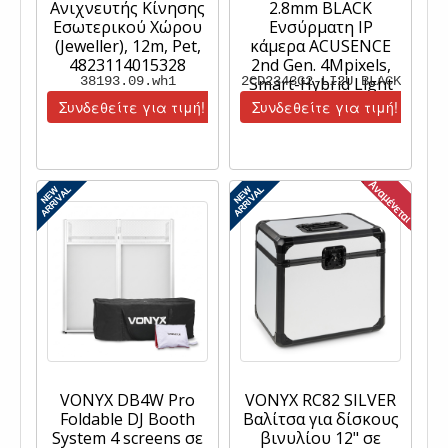
Ανιχνευτής Κίνησης
2.8mm BLACK
Εσωτερικού Χώρου
Ενσύρματη IP
(Jeweller), 12m, Pet,
κάμερα ACUSENCE
4823114015328
2nd Gen. 4Mpixels,
38193.09.wh1
2CD2343G2-LI2U BLACK
Smart-Hybrid Light
30m, Poe, Dual Mic
Συνδεθείτε για τιμή!
Συνδεθείτε για τιμή!
VONYX DB4W Pro
VONYX RC82 SILVER
Foldable DJ Booth
Βαλίτσα για δίσκους
System 4 screens σε
βινυλίου 12" σε