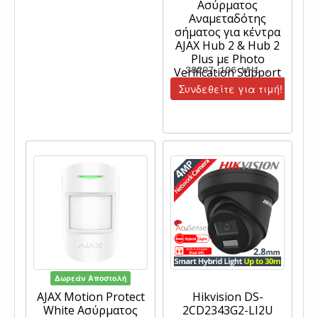
Ασύρματος
Αναμεταδότης
σήματος για κέντρα
AJAX Hub 2 & Hub 2
Plus με Photo
Verification Support
38207.106.WH1 .
Συνδεθείτε για τιμή!
Δωρεάν Αποστολή
AJAX Motion Protect
Hikvision DS-
White Ασύρματος
2CD2343G2-LI2U