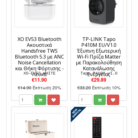
XO EV53 Bluetooth
TP-LINK Tapo
Ακουστικά
P410M EU/V1.0
Handsfree TWS
Έξυπνη Εξωτερική
Bluetooth 5.3 με ANC
Wi-Fi Πρίζα Matter
Noise Cancellation
με Παρακολούθηση
και Θήκη Φόρτισης -
Κατανάλωσης
XO-EV53 WHITE
Λευκά
Tapo P410M v1.0
Ενέργειας
€11.90
€29.89
€14.90
Έκπτωση 20%
€33.20
Έκπτωση 10%