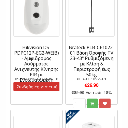
Hikvision DS-
Brateck PLB-CE1022-
PDPC12P-EG2-WE(B)
01 Βάση Οροφής TV
- Αμφίδρομος
23-43" Ρυθμιζόμενη
Ασύρματος
με Κλίση &
Ανιχνευτής Κίνησης
Περιστροφή έως
PIR µε
50kg
DS-PDPC12P-EG2-WE B
Ενσωματωμένη
PLB-CE1022-01
€26.90
Κάμερα
Συνδεθείτε για τιμή!
€32.90
Έκπτωση 18%