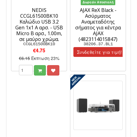
Δωρεάν Αποστολή
NEDIS
AJAX ReX Black -
CCGL61500BK10
Ασύρματος
Kαλώδιο USB 3.2
Αναμεταδότης
Gen 1x1 A αρσ. - USB
σήματος για κέντρα
Micro B αρσ., 1.00m,
AJAX
σε μαύρο χρώμα.
(4823114015847)
CCGL61500BK10
38206.37.BL1
€4.75
Συνδεθείτε για τιμή!
€6.15
Έκπτωση 23%