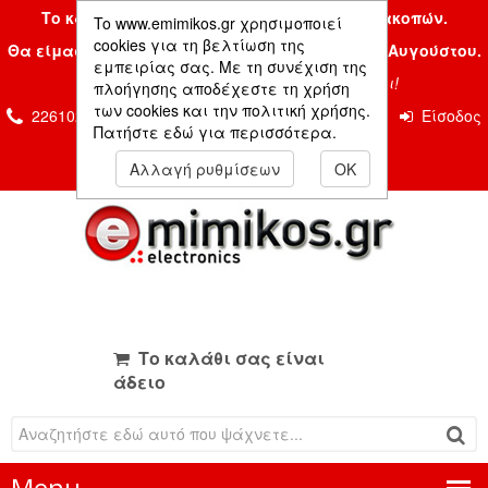
Το κατάστημα μας είναι κλειστό λόγω διακοπών.
To www.emimikos.gr χρησιμοποιεί
cookies για τη βελτίωση της
Θα είμαστε και πάλι μαζί σας την Δευτέρα 24 Αυγούστου.
εμπειρίας σας. Με τη συνέχιση της
Σας ευχόμαστε ένα όμορφο καλοκαίρι!
πλοήγησης αποδέχεστε τη χρήση
των cookies και την πολιτική χρήσης.
2261026435 & 2261081666
Επικοινωνία
Είσοδος
Πατήστε εδώ για περισσότερα.
Μέλους
Αλλαγή ρυθμίσεων
OK
Το καλάθι σας είναι
άδειο
Menu